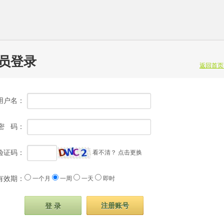
员登录
返回首页
用户名：
密 码：
验证码：
看不清？
点击更换
有效期：
一个月
一周
一天
即时
注册账号
登 录