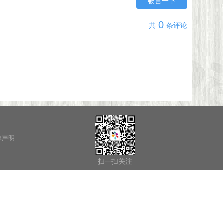
畅言一下
0
共
条评论
律声明
扫一扫关注