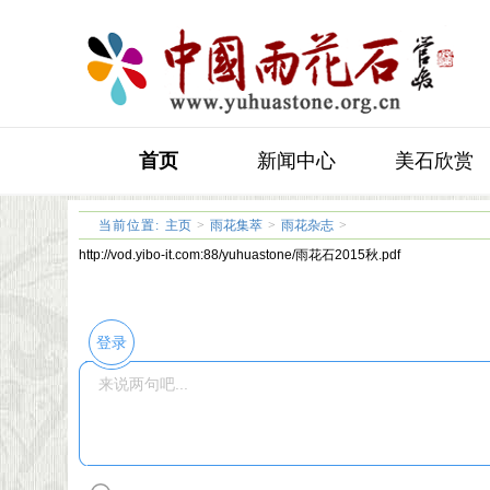
首页
新闻中心
美石欣赏
石友交流
当前位置:
主页
>
雨花集萃
>
雨花杂志
>
http://vod.yibo-it.com:88/yuhuastone/雨花石2015秋.pdf
登录