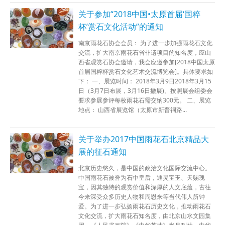
关于参加“2018中国•太原首届‘国粹
杯’赏石文化活动”的通知
南京雨花石协会会员： 为了进一步加强雨花石文化
交流，扩大南京雨花石省非遗项目的知名度，应山
西省观赏石协会邀请，我会应邀参加[2018中国太原
首届国粹杯赏石文化艺术交流博览会]。具体要求如
下： 一、展览时间： 2018年3月9日2018年3月15
日（3月7日布展，3月16日撤展)。按照展会组委会
要求参展参评每枚雨花石需交纳300元。 二、展览
地点： 山西省展览馆（太原市新晋祠路...
关于举办2017中国雨花石北京精品大
展的征石通知
北京历史悠久，是中国的政治文化国际交流中心。
中国雨花石被誉为石中皇后，通灵宝玉、天赐瑰
宝，因其独特的观赏价值和深厚的人文底蕴，古往
今来深受众多历史人物和周恩来等当代伟人所钟
爱。为了进一步弘扬雨花石历史文化，推动雨花石
文化交流，扩大雨花石知名度，由北京山水文园集