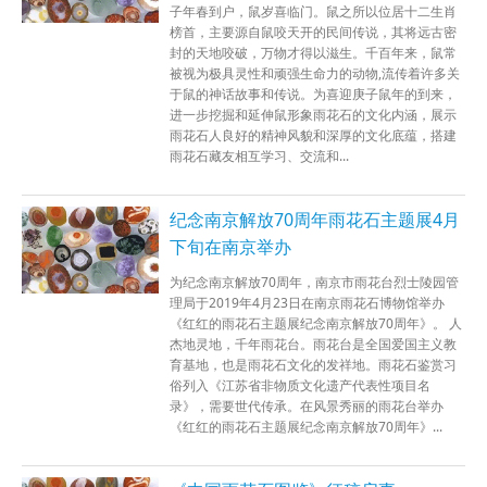
子年春到户，鼠岁喜临门。鼠之所以位居十二生肖
榜首，主要源自鼠咬天开的民间传说，其将远古密
封的天地咬破，万物才得以滋生。千百年来，鼠常
被视为极具灵性和顽强生命力的动物,流传着许多关
于鼠的神话故事和传说。为喜迎庚子鼠年的到来，
进一步挖掘和延伸鼠形象雨花石的文化内涵，展示
雨花石人良好的精神风貌和深厚的文化底蕴，搭建
雨花石藏友相互学习、交流和...
纪念南京解放70周年雨花石主题展4月
下旬在南京举办
为纪念南京解放70周年，南京市雨花台烈士陵园管
理局于2019年4月23日在南京雨花石博物馆举办
《红红的雨花石主题展纪念南京解放70周年》。 人
杰地灵地，千年雨花台。雨花台是全国爱国主义教
育基地，也是雨花石文化的发祥地。雨花石鉴赏习
俗列入《江苏省非物质文化遗产代表性项目名
录》，需要世代传承。在风景秀丽的雨花台举办
《红红的雨花石主题展纪念南京解放70周年》...