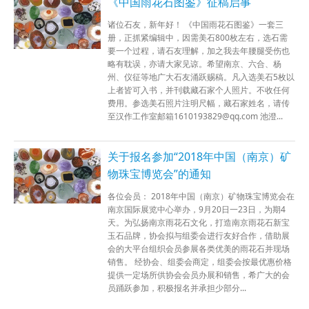
《中国雨花石图鉴》征稿启事
诸位石友，新年好！ 《中国雨花石图鉴》一套三
册，正抓紧编辑中，因需美石800枚左右，选石需
要一个过程，请石友理解，加之我去年腰腿受伤也
略有耽误，亦请大家见谅。希望南京、六合、杨
州、仪征等地广大石友涌跃赐稿。凡入选美石5枚以
上者皆可入书，并刊载藏石家个人照片。不收任何
费用。参选美石照片注明尺幅，藏石家姓名，请传
至汉作工作室邮箱1610193829@qq.com 池澄...
关于报名参加“2018年中国（南京）矿
物珠宝博览会”的通知
各位会员： 2018年中国（南京）矿物珠宝博览会在
南京国际展览中心举办，9月20日一23日，为期4
天。为弘扬南京雨花石文化，打造南京雨花石新宝
玉石品牌，协会拟与组委会进行友好合作，借助展
会的大平台组织会员参展各类优美的雨花石并现场
销售。 经协会、组委会商定，组委会按最优惠价格
提供一定场所供协会会员办展和销售，希广大的会
员踊跃参加，积极报名并承担少部分...