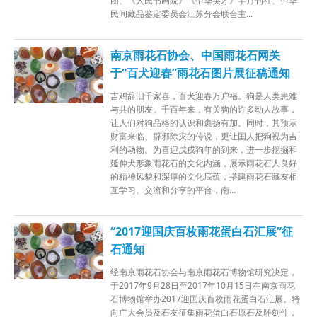
团、《人民书画院》《中华英才》半月刊社、中华
民间藏品鉴定委员会江苏分会联合主...
南京雨花石协会、中国雨花石网关
于“百犬迎春”雨花石图片展征稿通知
吉鸡辞旧千家喜，百犬迎春万户福。狗是人类患难
与共的朋友。千百年来，有关狗的许多动人故事，
让人们对狗品格的认识和褒扬有加。同时，其预示
财富来临、辟邪除灾的传说，更让国人把狗视为吉
利的动物。为喜迎戊戌狗年的到来，进一步挖掘和
延伸犬形象雨花石的文化内涵，展示雨花石人良好
的精神风貌和深厚的文化底蕴，搭建雨花石藏友相
互学习、交流和分享的平台，南...
“2017迎国庆百枚雨花蛋白石汇展”征
石通知
经南京雨花石协会与南京雨花石博物馆研究决定，
于2017年9月28日至2017年10月15日在南京雨花
石博物馆举办2017迎国庆百枚雨花蛋白石汇展。特
向广大会员及石友征集雨花蛋白石原石及雕刻件，