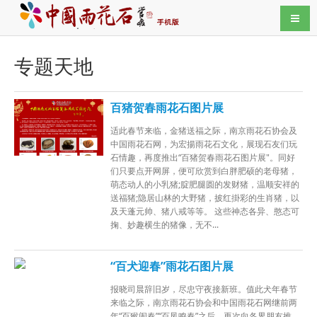
导航
专题天地
百猪贺春雨花石图片展
适此春节来临，金猪送福之际，南京雨花石协会及
中国雨花石网，为宏揚雨花石文化，展现石友们玩
石情趣，再度推出“百猪贺春雨花石图片展"。同好
们只要点开网屏，便可欣赏到白胖肥硕的老母猪，
萌态动人的小乳猪;腚肥腿圆的发财猪，温顺安祥的
送福猪;隐居山林的大野猪，披红掛彩的生肖猪，以
及天蓬元帅、猪八戒等等。 这些神态各异、憨态可
掬、妙趣横生的猪像，无不...
“百犬迎春”雨花石图片展
报晓司晨辞旧岁，尽忠守夜接新班。值此犬年春节
来临之际，南京雨花石协会和中国雨花石网继前两
年“百猴闹春”“百凤鸣春”之后，再次向各界朋友推