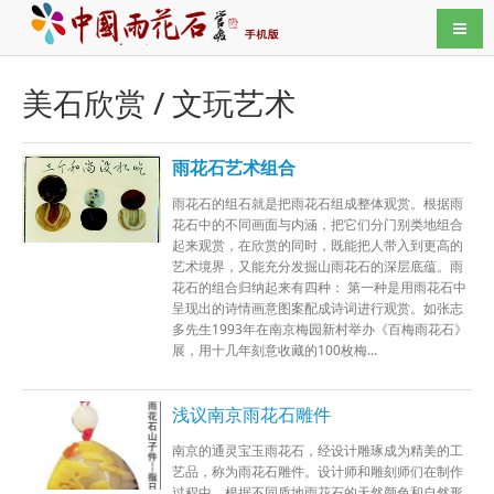
导航
美石欣赏 / 文玩艺术
雨花石艺术组合
雨花石的组石就是把雨花石组成整体观赏。根据雨
花石中的不同画面与内涵，把它们分门别类地组合
起来观赏，在欣赏的同时，既能把人带入到更高的
艺术境界，又能充分发掘山雨花石的深层底蕴。雨
花石的组合归纳起来有四种： 第一种是用雨花石中
呈现出的诗情画意图案配成诗词进行观赏。如张志
多先生1993年在南京梅园新村举办《百梅雨花石》
展，用十几年刻意收藏的100枚梅...
浅议南京雨花石雕件
南京的通灵宝玉雨花石，经设计雕琢成为精美的工
艺品，称为雨花石雕件。设计师和雕刻师们在制作
过程中，根据不同质地雨花石的天然颜色和自然形