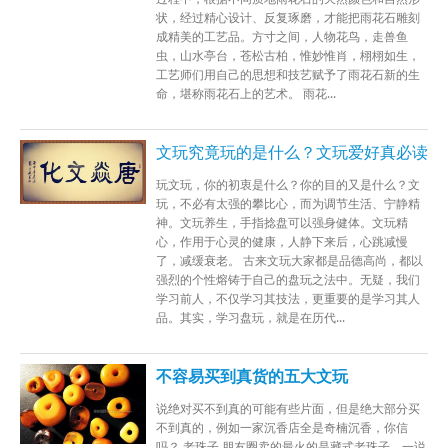
状，经过精心设计、反复琢磨，才能把雨花石雕刻
成精美的工艺品。方寸之间，人物花鸟，走兽鱼
虫，山水亭台，苍松古柏，惟妙惟肖，栩栩如生，
工艺师们用自己的思想和技艺赋予了雨花石新的生
命，堪称雨花石上的艺术。 雨花...
文玩究竟玩的是什么？文玩爱好真必读
玩文玩，你的初衷是什么？你的目的又是什么？文
玩，不必有太强的攀比心，而为调节生活、宁静精
神。文玩养生，手指捻盘可以强身健体。文玩精
心，作用于心灵的健康，人静下来后，心跳减慢
了，减缓衰老。 古来文玩大家都是品德高尚，都以
强烈的个性熔铸于自己的盘玩之法中。无疑，我们
学习前人，不仅学习其技法，更重要的是学习其人
品。其实，学习盘玩，就是在历代...
不容易买到真货的五大文玩
说绝对买不到真的可能有些片面，但是绝大部分买
不到真的，例如一家沉香店全是奇楠沉香，你信
吗？ 老珠子 朋友圈卖的最火的是藏式老珠子，一说