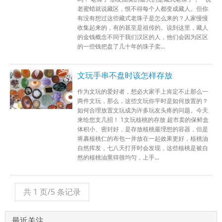
老蜜蜡就说藏区，恨不得每个人都变成藏人。但你
有没有想过这些藏式老珠子是怎么来的？人家慢慢
收集起来的，有的甚至是祖传的。说到这里，藏人
的金钱概念不同于我们汉区的人，他们会因为区区
的一些钱把盘了几十年的珠子卖...
文玩手串不盘时该怎样存放
作为文玩的爱好者，想必大家手上肯定不止那么一
两件文玩，那么，这些文玩你平时是如何放置的？
如何合理放置文玩成为许多玩友头疼的问题。今天
来给您支几招！ 1文玩核桃的存放 超市卖的保鲜盒
体积小、密封好，是存放核桃最理想的容器，但是
将裹核桃仁的布包一并放在一起效果更好，核桃油
自然挥发，七八天打开时会发现，这些核桃是被自
然的核桃油熏得很均匀，上手...
共 1 页/5 条记录
最近关注