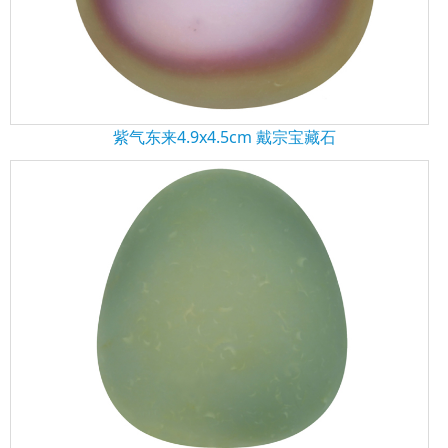
紫气东来4.9x4.5cm 戴宗宝藏石