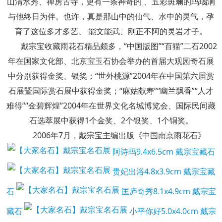
山清水秀、禅房古寺，更有一条神奇的 、五彩斑斓的玛瑙涧
与他终日为伴。也许，真是那山中的仙气、水中的灵气，孕
育了这位多才多艺、 能文能武、刚正不阿的灵岩才子。
戴宗宝收藏雨花石精品颇多，“中国版图”“百猫”二石2002
年在国家文化部、北京宝玉石协会举办的首届大观园奇石展
中分别获得金奖、银奖；“世外桃源”2004年在中国第六届赏
石展暨国际赏石展中获得金奖；“麻姑献寿”“幽兰飘香”“人才
难得”“金碧辉煌”2004年在世界文化名城博览会、国际民间藏
石选萃展中获得1个金奖、2个银奖、1个铜奖。
2006年7月，戴宗宝主编出版《中国南京雨花石》
阿诗玛9.4x6.5cm 戴宗宝藏石
贵妃出浴4.8x3.9cm 戴宗宝藏
石
匡庐奇秀8.1x4.9cm 戴宗宝
藏石
小平你好5.0x4.0cm 戴宗