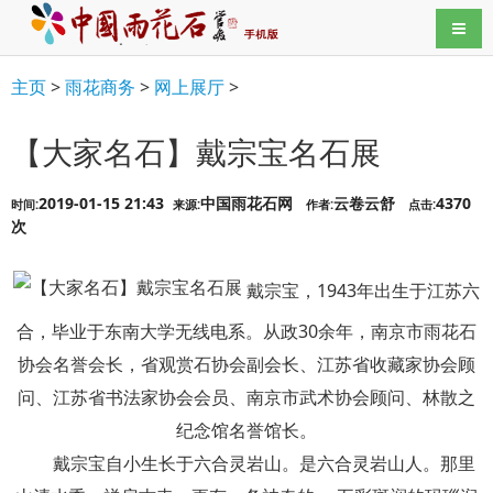
导航
主页
>
雨花商务
>
网上展厅
>
【大家名石】戴宗宝名石展
2019-01-15 21:43
中国雨花石网
云卷云舒
4370
时间:
来源:
作者:
点击:
次
戴宗宝，1943年出生于江苏六
合，毕业于东南大学无线电系。从政30余年，南京市雨花石
协会名誉会长，省观赏石协会副会长、江苏省收藏家协会顾
问、江苏省书法家协会会员、南京市武术协会顾问、林散之
纪念馆名誉馆长。
戴宗宝自小生长于六合灵岩山。是六合灵岩山人。那里