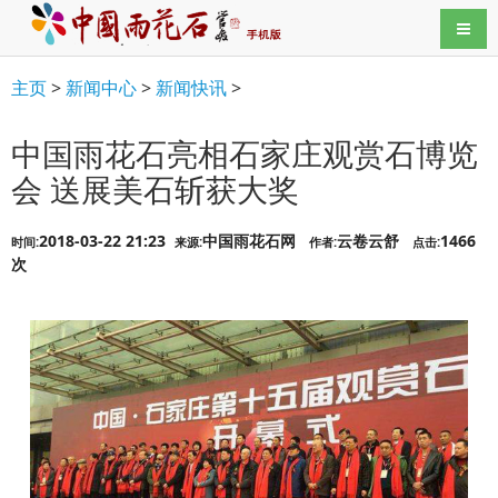
导航
主页
>
新闻中心
>
新闻快讯
>
中国雨花石亮相石家庄观赏石博览
会 送展美石斩获大奖
2018-03-22 21:23
中国雨花石网
云卷云舒
1466
时间:
来源:
作者:
点击:
次