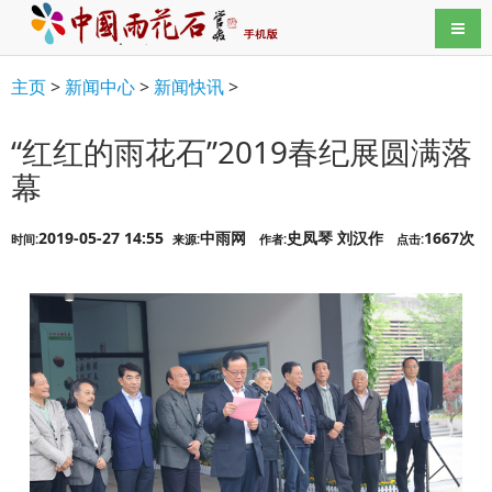
导航
主页
>
新闻中心
>
新闻快讯
>
“红红的雨花石”2019春纪展圆满落
幕
2019-05-27 14:55
中雨网
史凤琴 刘汉作
1667次
时间:
来源:
作者:
点击: