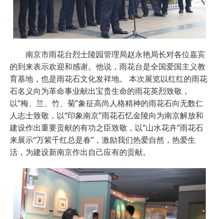
南京市雨花台烈士陵园管理局赵永艳局长对各位嘉宾
的到来表示欢迎和感谢。他说，雨花台是全国爱国主义教
育基地，也是雨花石文化发祥地。 本次展览以红红的雨花
石名义向为革命事业献出宝贵生命的雨花英烈致敬，
以“梅、兰、竹、菊”象征高尚人格精神的雨花石向无数仁
人志士致敬，以“印象南京”雨花石忆金陵向为南京解放和
建设作出重要贡献的有功之臣致敬，以“山水花卉”雨花石
来展示“万紫千红总是春”，激励我们热爱自然，热爱生
活，为建设新南京作出自己应有的贡献。