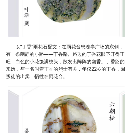
以“丁香”雨花石配文：在雨花台忠魂亭广场的东侧，
有一条幽静的小路——丁香路。路边的丁香花眼下开得正
旺，白色的小花缀满枝头，散发出阵阵的幽香。丁香路的
来历，与一名叫着丁香的烈士有关，年仅22岁的丁香，因
叛徒的出卖，牺牲在雨花台。