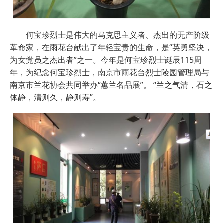
何宝珍烈士是伟大的马克思主义者、杰出的无产阶级
革命家，在雨花台献出了年轻宝贵的生命，是“英勇坚决，
为女党员之杰出者”之一。今年是何宝珍烈士诞辰115周
年，为纪念何宝珍烈士，南京市雨花台烈士陵园管理局与
南京市兰花协会共同举办“蕙兰名品展”。 “兰之气清，石之
体静，清则久，静则寿”。