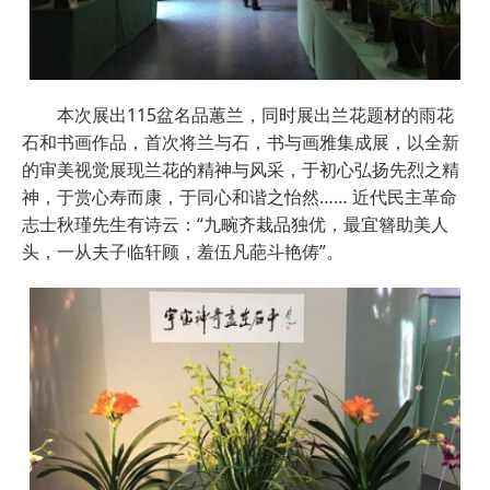
本次展出115盆名品蕙兰，同时展出兰花题材的雨花
石和书画作品，首次将兰与石，书与画雅集成展，以全新
的审美视觉展现兰花的精神与风采，于初心弘扬先烈之精
神，于赏心寿而康，于同心和谐之怡然…… 近代民主革命
志士秋瑾先生有诗云：“九畹齐栽品独优，最宜簪助美人
头，一从夫子临轩顾，羞伍凡葩斗艳俦”。