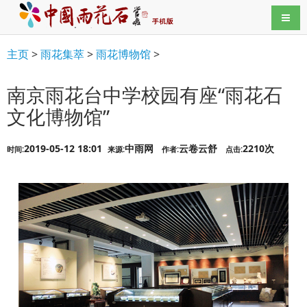
导航
主页
>
雨花集萃
>
雨花博物馆
>
南京雨花台中学校园有座“雨花石
文化博物馆”
2019-05-12 18:01
中雨网
云卷云舒
2210次
时间:
来源:
作者:
点击: