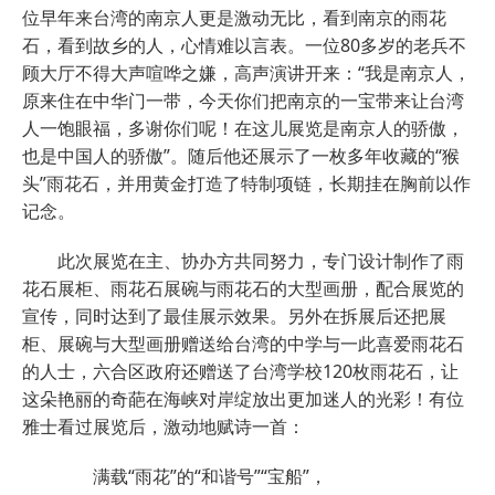
位早年来台湾的南京人更是激动无比，看到南京的雨花
石，看到故乡的人，心情难以言表。一位80多岁的老兵不
顾大厅不得大声喧哗之嫌，高声演讲开来：“我是南京人，
原来住在中华门一带，今天你们把南京的一宝带来让台湾
人一饱眼福，多谢你们呢！在这儿展览是南京人的骄傲，
也是中国人的骄傲”。随后他还展示了一枚多年收藏的“猴
头”雨花石，并用黄金打造了特制项链，长期挂在胸前以作
记念。
此次展览在主、协办方共同努力，专门设计制作了雨
花石展柜、雨花石展碗与雨花石的大型画册，配合展览的
宣传，同时达到了最佳展示效果。另外在拆展后还把展
柜、展碗与大型画册赠送给台湾的中学与一此喜爱雨花石
的人士，六合区政府还赠送了台湾学校120枚雨花石，让
这朵艳丽的奇葩在海峡对岸绽放出更加迷人的光彩！有位
雅士看过展览后，激动地赋诗一首：
满载“雨花”的“和谐号”“宝船”，