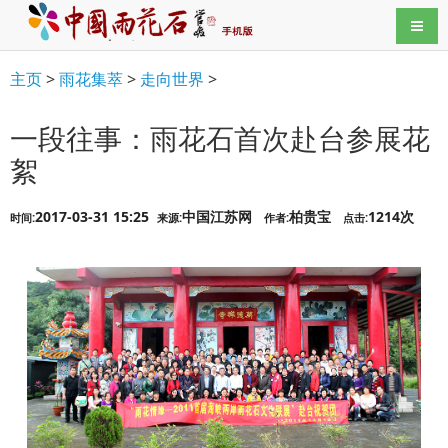
导航
主页
>
雨花集萃
>
走向世界
>
一段往事：雨花石首次赴台参展花
絮
2017-03-31 15:25
中国江苏网
柏贵宝
1214次
时间:
来源:
作者:
点击: