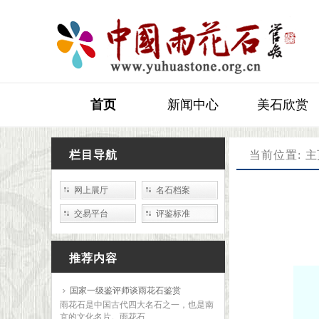
首页
新闻中心
美石欣赏
石友交流
栏目导航
当前位置:
主
网上展厅
名石档案
交易平台
评鉴标准
推荐内容
国家一级鉴评师谈雨花石鉴赏
雨花石是中国古代四大名石之一，也是南
京的文化名片。雨花石...