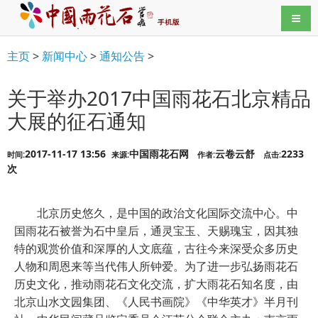
导航
主页
>
新闻中心
>
通知公告
>
关于举办2017中国雨花石北京精品
大展的征石通知
2017-11-17 13:56
中国雨花石网
云卷云舒
2233
时间:
来源:
作者:
点击:
次
北京历史悠久，是中国的政治文化国际交流中心。中
国雨花石被誉为石中皇后，通灵宝玉、天赐瑰宝，因其独
特的观赏价值和深厚的人文底蕴，古往今来深受众多历史
人物和周恩来等当代伟人所钟爱。为了进一步弘扬雨花石
历史文化，推动雨花石文化交流，扩大雨花石知名度，由
北京山水文园集团、《人民书画院》《中华英才》半月刊