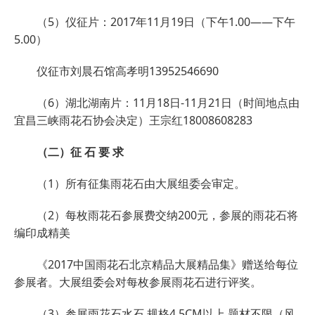
（5）仪征片：2017年11月19日（下午1.00——下午
5.00）
仪征市刘晨石馆高孝明13952546690
（6）湖北湖南片：11月18日-11月21日（时间地点由
宜昌三峡雨花石协会决定）王宗红18008608283
（二）征 石 要 求
（1）所有征集雨花石由大展组委会审定。
（2）每枚雨花石参展费交纳200元，参展的雨花石将
编印成精美
《2017中国雨花石北京精品大展精品集》赠送给每位
参展者。大展组委会对每枚参展雨花石进行评奖。
（3）参展雨花石水石,规格4.5CM以上,题材不限（风