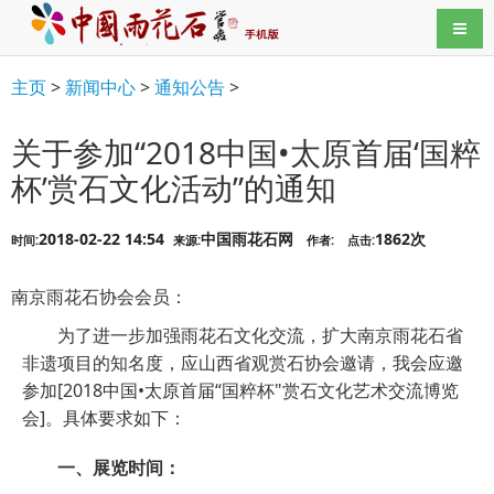
导航
主页
>
新闻中心
>
通知公告
>
关于参加“2018中国•太原首届‘国粹
杯’赏石文化活动”的通知
2018-02-22 14:54
中国雨花石网
1862次
时间:
来源:
作者:
点击:
南京雨花石协会会员：
为了进一步加强雨花石文化交流，扩大南京雨花石省
非遗项目的知名度，应山西省观赏石协会邀请，我会应邀
参加[2018中国•太原首届“国粹杯"赏石文化艺术交流博览
会]。具体要求如下：
一、展览时间：