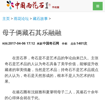
导航
主页
>
雨花论坛
>
藏石故事
>
母子俩藏石其乐融融
2017-04-06 17:12
中国奇石网
1401次
时间:
来源:
作者:
点击:
在赏石界，奇石是不是艺术品的争论由来已久。主张
奇石是艺术品的人认为奇石具备了美学价值，能够提升收
藏者的审美情趣，当然是艺术品；持奇石不是艺术品观点
的人认为，奇石是天然形成的，根本不是人为艺术的结
果。
在顽石圈有沈丽雅和夏肇明母子二人，其顽石十余年
的心得体会就在于此。