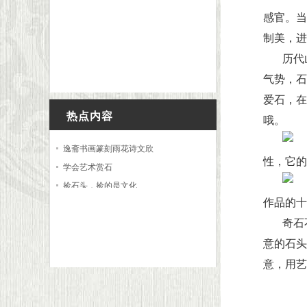
感官。当
制美，进
历代
气势，石
爱石，在
热点内容
哦。
逸斋书画篆刻雨花诗文欣
性，它的
学会艺术赏石
捡石头，捡的是文化
作品的十
买石、玩石要胆大，更要
奇石
如何提高奇石鉴赏能力？
人石之缘
意的石头
高手与新手的最大区别
意，用艺
奇石这么好玩，你朋友知
一颗奇石背后的那个人—