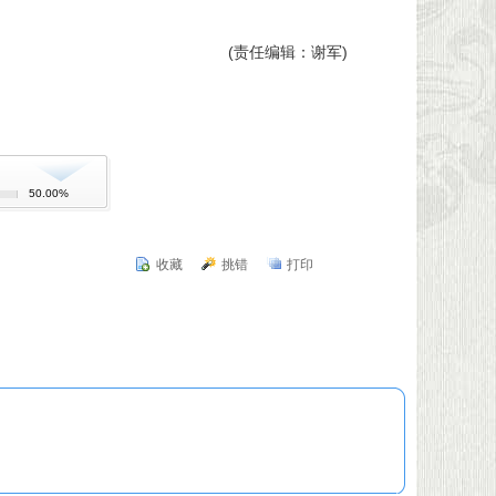
(责任编辑：谢军)
50.00%
收藏
挑错
打印