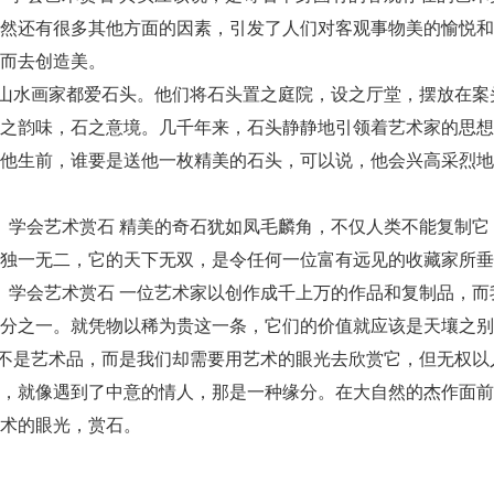
然还有很多其他方面的因素，引发了人们对客观事物美的愉悦和
而去创造美。
山水画家都爱石头。他们将石头置之庭院，设之厅堂，摆放在案
之韵味，石之意境。几千年来，石头静静地引领着艺术家的思想
他生前，谁要是送他一枚精美的石头，可以说，他会兴高采烈地
精美的奇石犹如凤毛麟角，不仅人类不能复制它
独一无二，它的天下无双，是令任何一位富有远见的收藏家所垂
一位艺术家以创作成千上万的作品和复制品，而
分之一。就凭物以稀为贵这一条，它们的价值就应该是天壤之别
不是艺术品，而是我们却需要用艺术的眼光去欣赏它，但无权以
，就像遇到了中意的情人，那是一种缘分。在大自然的杰作面前
术的眼光，赏石。