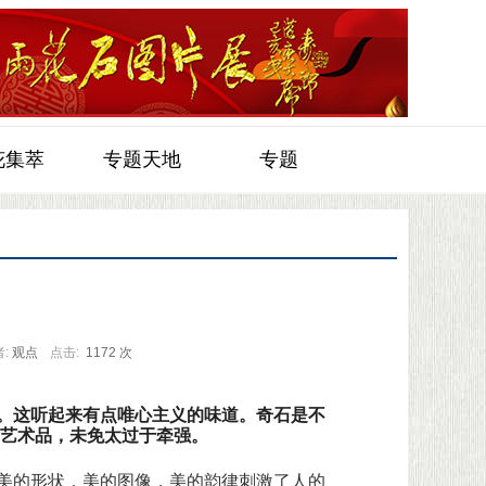
花集萃
专题天地
专题
:
观点
点击:
1172 次
。这听起来有点唯心主义的味道。奇石是不
艺术品，未免太过于牵强。
美的形状，美的图像，美的韵律刺激了人的